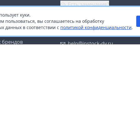
Есть замечания?
пользует куки.
ой
+7 (914) 670-04-89
м пользоваться, вы соглашаетесь на обработку
х данных в соответствии с
политикой конфиденциальности
.
дистрибьюторам
Заказать звонок
 брендов
help@instock-dv.ru
тку персональных