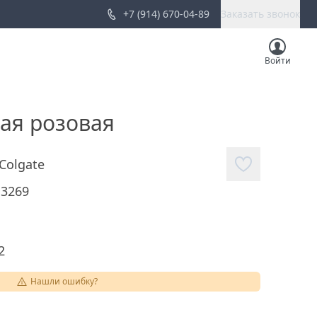
+7 (914) 670-04-89
Заказать звонок
Войти
кая розовая
Colgate
13269
2
Нашли ошибку?