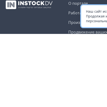
О портале
Наш сайт ис
Работа с платформ
Продолжая и
персональны
Производителям и 
Продвижение ваших
Публичная оферта
Согласие на обрабо
данных
Доставка и оплата
Контакты
Карта сайта
©
2026
InStock