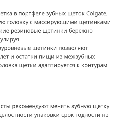
етка в портфеле зубных щеток Colgate,
кую головку с массирующими щетинками
гкие резиновые щетинки бережно
мулируя
оуровневые щетинки позволяют
алет и остатки пищи из межзубных
оловка щетки адаптируется к контурам
исты рекомендуют менять зубную щетку
целостности упаковки срок годности не