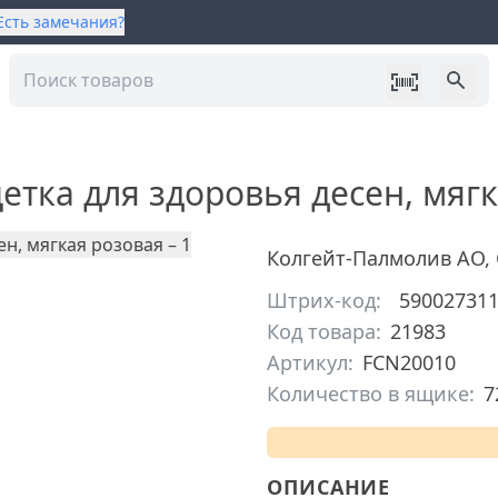
Есть замечания?
тка для здоровья десен, мяг
Колгейт-Палмолив АО
,
Штрих-код:
59002731
Код товара:
21983
Артикул:
FCN20010
Количество в ящике:
7
ОПИСАНИЕ