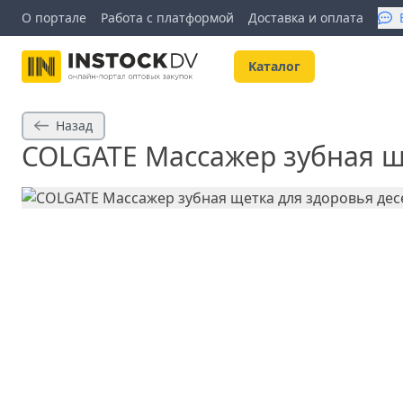
О портале
Работа с платформой
Доставка и оплата
Kаталог
Назад
COLGATE Массажер зубная ще