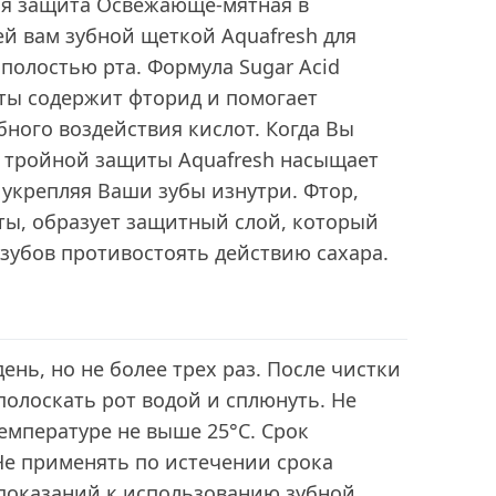
ная защита Освежающе-мятная в
й вам зубной щеткой Aquafresh для
 полостью рта. Формула Sugar Acid
асты содержит фторид и помогает
бного воздействия кислот. Когда Вы
а тройной защиты Aquafresh насыщает
укрепляя Ваши зубы изнутри. Фтор,
ты, образует защитный слой, который
зубов противостоять действию сахара.
день, но не более трех раз. После чистки
олоскать рот водой и сплюнуть. Не
температуре не выше 25°С. Срок
 Не применять по истечении срока
опоказаний к использованию зубной