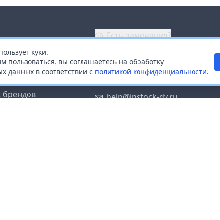
Есть замечания?
пользует куки.
ой
+7 (914) 670-04-89
м пользоваться, вы соглашаетесь на обработку
х данных в соответствии с
политикой конфиденциальности
.
дистрибьюторам
Заказать звонок
 брендов
help@instock-dv.ru
тку персональных