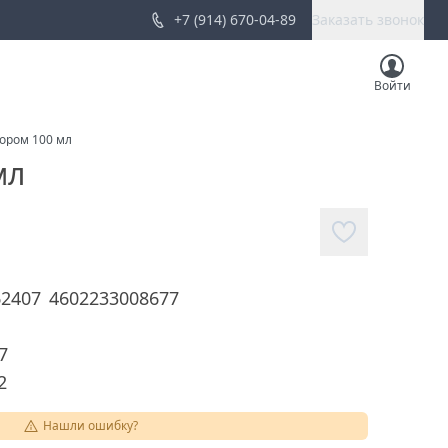
+7 (914) 670-04-89
Заказать звонок
Войти
ором 100 мл
мл
62407
4602233008677
7
2
Нашли ошибку?