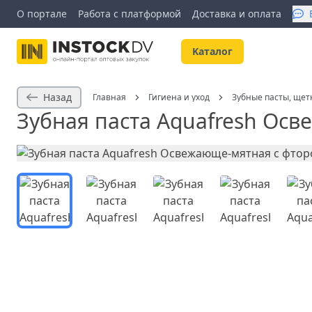
О портале
Работа с платформой
Доставка и оплата
Kаталог
Назад
Главная
Гигиена и уход
Зубные пасты, щет
Зубная паста Aquafresh Ос