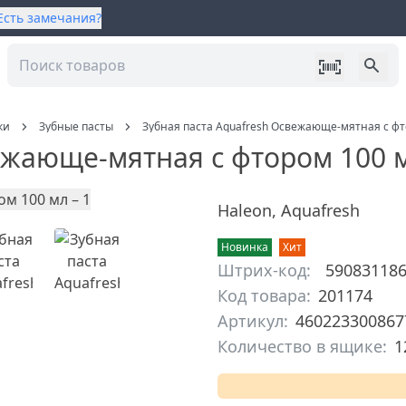
Есть замечания?
ки
Зубные пасты
Зубная паста Aquafresh Освежающе-мятная с фт
вежающе-мятная с фтором 100 
Haleon
,
Aquafresh
Новинка
Хит
Штрих-код:
59083118
Код товара:
201174
Артикул:
460223300867
Количество в ящике:
1