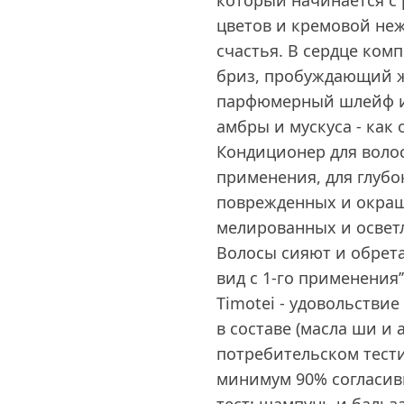
который начинается с 
цветов и кремовой неж
счастья. В сердце ком
бриз, пробуждающий ж
парфюмерный шлейф из
амбры и мускуса - ка
Кондиционер для волос
применения, для глубо
поврежденных и окраш
мелированных и освет
Волосы сияют и обрет
вид с 1-го применения’
Timotei - удовольствие
в составе (масла ши и 
потребительском тест
минимум 90% согласивш