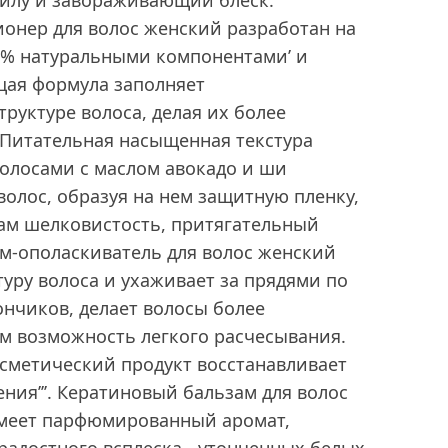
силу и завораживающий блеск.
нер для волос женский разработан на
0% натуральными компонентами’ и
ая формула заполняет
руктуре волоса, делая их более
 Питательная насыщенная текстура
 волосами с маслом авокадо и ши
олос, образуя на нем защитную пленку,
нам шелковистость, притягательный
ам-ополаскиватель для волос женский
туру волоса и ухаживает за прядями по
ончиков, делает волосы более
м возможность легкого расчесывания.
осметический продукт восстанавливает
ния’’’. Кератиновый бальзам для волос
меет парфюмированный аромат,