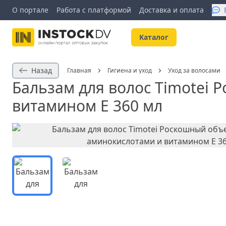
О портале
Работа с платформой
Доставка и оплата
Kаталог
Назад
Главная
Гигиена и уход
Уход за волосами
Бальзам для волос Timotei
витамином Е 360 мл