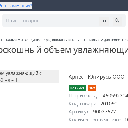
Есть замечания?
Бальзамы, кондиционеры, ополаскиватели
Бальзам для волос Ti
 Роскошный объем увлажняющи
Арнест Юнирусь ООО
,
Новинка
Хит
Штрих-код:
46059220
Код товара:
201090
Артикул:
90027672
Количество в ящике:
1