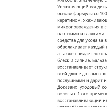
мягкость, жизненную 
Увлажняющий кондицио
основе формулы со 10
кератином. Ухаживающ
микроповреждения в ст
плотными и гладкими.
средства для ухода за
обволакивает каждый в
а также придает локо
блеск и сияние. Бальз
восстанавливает струк
всей длине до самых к
послушными и дарит и
Доказано: уходовый к
волосы с 1-ого примене
восстанавливающий и