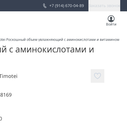
+7 (914) 670-04-89
Заказать звонок
Войти
motei Роскошный объем увлажняющий с аминокислотами и витамином Е 36
й с аминокислотами и
Timotei
48169
0