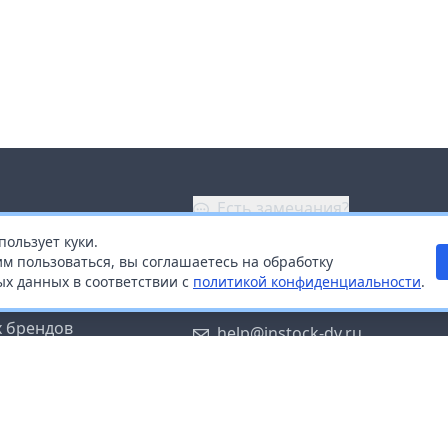
Есть замечания?
пользует куки.
ой
+7 (914) 670-04-89
м пользоваться, вы соглашаетесь на обработку
х данных в соответствии с
политикой конфиденциальности
.
дистрибьюторам
Заказать звонок
 брендов
help@instock-dv.ru
тку персональных