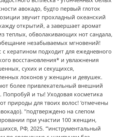
радостного всплеска - утонченных белых
ности авокадо, будто первый глоток
позиции звучит прохладный океанский
ажду открытий, а завершает аромат
 теплых, обволакивающих нот сандала,
к обещание незабываемых мгновений!
 с кератином подходит для ежедневного
кого восстановления* и увлажнения
енных, сухих и секущихся,
ленных локонов у женщин и девушек.
ают более привлекательный внешний
’. Попробуй и ты! Уходовая косметика
 от природы для твоих волос! ‘отмечены
авокадо). '’подтверждено на слепом
ировании при участии 100 женщин,
ихся, РФ, 2025. ‘’’инструментальный