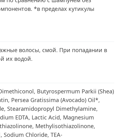
ам по сравнению с шампунем без
понентов. *в пределах кутикулы
ажные волосы, смой. При попадании в
й их водой.
 Dimethiconol, Butyrospermum Parkii (Shea)
tin, Persea Gratissima (Avocado) Oil*,
e, Stearamidopropyl Dimethylamine,
odium EDTA, Lactic Acid, Magnesium
thiazolinone, Methylisothiazolinone,
, Sodium Chloride, TEA-