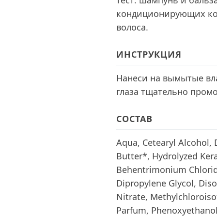
тест: шампунь и бальз
кондиционирующих ком
волоса.
ИНСТРУКЦИЯ
Нанеси на вымытые вл
глаза тщательно промо
СОСТАВ
Aqua, Cetearyl Alcohol,
Butter*, Hydrolyzed Kera
Behentrimonium Chlorid
Dipropylene Glycol, Dis
Nitrate, Methylchloroiso
Parfum, Phenoxyethanol