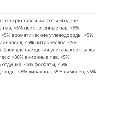
итаза кристаллы чистоты ягодное
 пав, <5% неионогенные пав, <5%
, <5% ароматические углеводороды, <5%
линалоол, <5% цитронеллол, <5%
. Блок для очищения унитаза кристаллы
еск: >30% анионные пав, <5%
 отдушка, <5% фосфаты, <5%
дороды, <5% линалоол, <5% лимонен, <5%