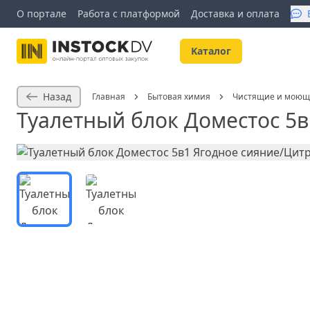
О портале
Работа с платформой
Доставка и оплата
Kаталог
Назад
Главная
Бытовая химия
Чистящие и моющ
Туалетный блок Доместос 5в