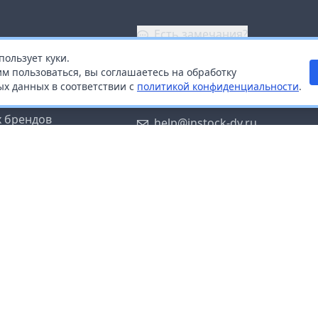
Есть замечания?
пользует куки.
ой
+7 (914) 670-04-89
м пользоваться, вы соглашаетесь на обработку
х данных в соответствии с
политикой конфиденциальности
.
дистрибьюторам
Заказать звонок
 брендов
help@instock-dv.ru
тку персональных