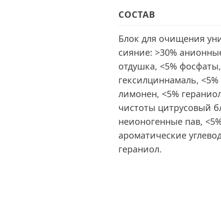
СОСТАВ
Блок для очищения ун
сияние: >30% анионные
отдушка, <5% фосфаты
гексилциннамаль, <5% 
лимонен, <5% гераниол
чистоты цитрусовый бл
неионогенные пав, <5%
ароматические углево
гераниол.