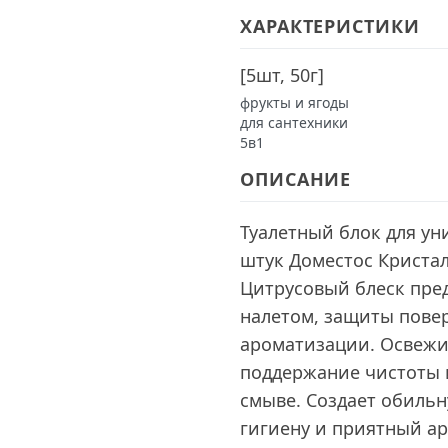
ХАРАКТЕРИСТИКИ
[
5шт, 50г
]
фрукты и ягоды
для сантехники
5в1
ОПИСАНИЕ
Туалетный блок для ун
штук Доместос Криста
Цитрусовый блеск пре
налетом, защиты повер
ароматизации. Освежи
поддержание чистоты и
смыве. Создает обиль
гигиену и приятный ар