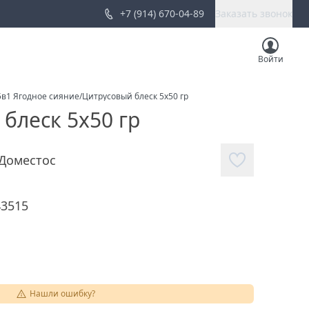
+7 (914) 670-04-89
Заказать звонок
Войти
5в1 Ягодное сияние/Цитрусовый блеск 5х50 гр
блеск 5х50 гр
Доместос
43515
Нашли ошибку?