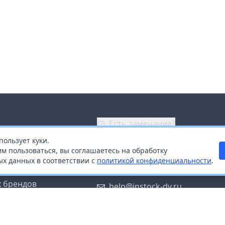
Есть замечания?
пользует куки.
ой
+7 (914) 670-04-89
м пользоваться, вы соглашаетесь на обработку
х данных в соответствии с
политикой конфиденциальности
.
дистрибьюторам
Заказать звонок
 брендов
help@instock-dv.ru
тку персональных