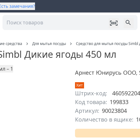
Есть замечания?
ие средства
Для мытья посуды
Средство для мытья посуды Simbl 
Simbl Дикие ягоды 450 мл
Арнест Юнирусь ООО
,
Хит
Штрих-код:
46059220
Код товара:
199833
Артикул:
90023804
Количество в ящике:
1