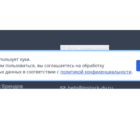
Есть замечания?
пользует куки.
ой
+7 (914) 670-04-89
м пользоваться, вы соглашаетесь на обработку
х данных в соответствии с
политикой конфиденциальности
.
дистрибьюторам
Заказать звонок
 брендов
help@instock-dv.ru
тку персональных