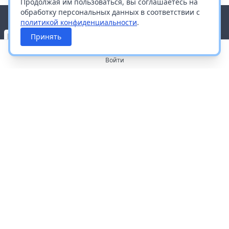
Продолжая им пользоваться, вы соглашаетесь на
обработку персональных данных в соответствии с
политикой конфиденциальности
.
Принять
Войти
О портале
Работа с платформой
Производителям и дистрибьюторам
Продвижение ваших брендов
Публичная оферта
Согласие на обработку персональных данных
Доставка и оплата