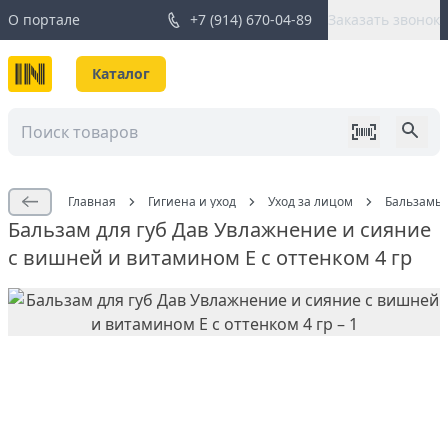
О портале
+7 (914) 670-04-89
Заказать звонок
Каталог
Главная
Гигиена и уход
Уход за лицом
Бальзамы 
Бальзам для губ Дав Увлажнение и сияние
с вишней и витамином Е с оттенком 4 гр