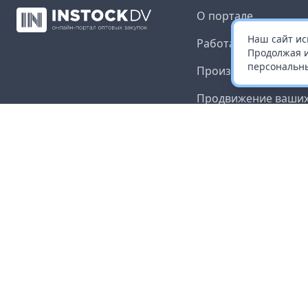
О портале
Наш сайт ис
Работа с платформ
Продолжая и
персональны
Производителям и 
Продвижение ваших
Публичная оферта
Согласие на обрабо
данных
Доставка и оплата
Контакты
Карта сайта
©
2026
InStock