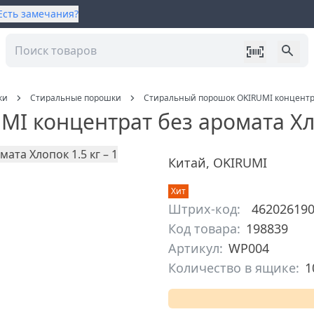
Есть замечания?
ки
Стиральные порошки
Стиральный порошок OKIRUMI концентрат
I концентрат без аромата Хло
Китай
,
OKIRUMI
Хит
Штрих-код:
46202619
Код товара:
198839
Артикул:
WP004
Количество в ящике:
1