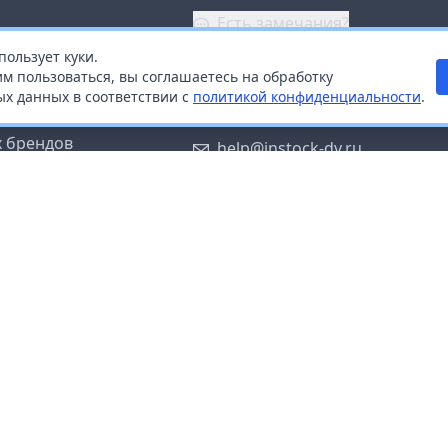
Есть замечания?
пользует куки.
ой
+7 (914) 670-04-89
м пользоваться, вы соглашаетесь на обработку
х данных в соответствии с
политикой конфиденциальности
.
дистрибьюторам
Заказать звонок
 брендов
help@instock-dv.ru
тку персональных