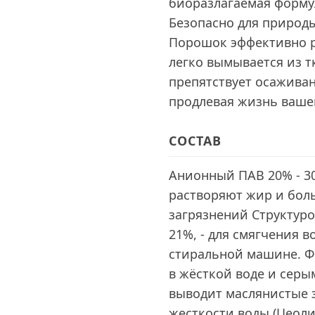
биоразлагаемая форму
Безопасно для природы
Порошок эффективно р
легко вымывается из тк
препятствует осажива
продлевая жизнь ваше
СОСТАВ
Анионный ПАВ 20% - 3
растворяют жир и бол
загрязнений Структуро
21%, - для смягчения 
стиральной машине. Фо
в жёсткой воде и серым
выводит маслянистые з
жесткости воды (Цеолит