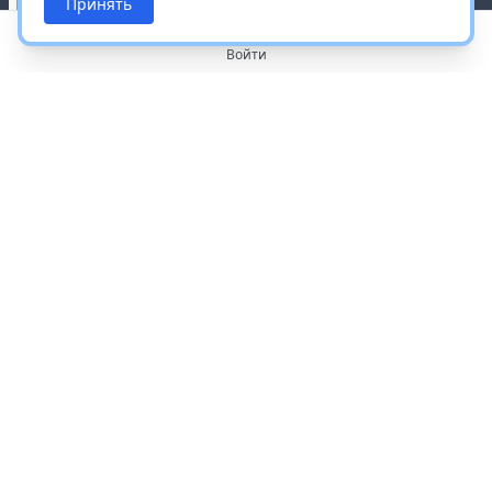
Принять
Войти
О портале
Работа с платформой
Производителям и дистрибьюторам
Продвижение ваших брендов
Публичная оферта
Согласие на обработку персональных данных
Доставка и оплата
Контакты