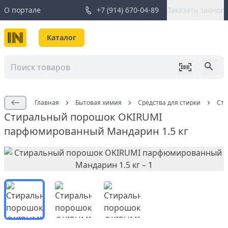
О портале
+7 (914) 670-04-89
Заказать звонок
Каталог
Главная
Бытовая химия
Средства для стирки
Сти
Стиральный порошок OKIRUMI
парфюмированный Мандарин 1.5 кг