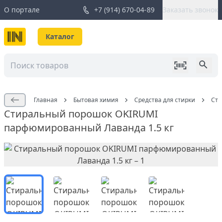
О портале
+7 (914) 670-04-89
Заказать звонок
Каталог
Главная
Бытовая химия
Средства для стирки
Сти
Стиральный порошок OKIRUMI
парфюмированный Лаванда 1.5 кг