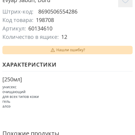
Evyap Sabun
,
Duru
Штрих-код:
8690506554286
Код товара:
198708
Артикул:
60134610
Количество в ящике:
12
Нашли ошибку?
ХАРАКТЕРИСТИКИ
[
250мл
]
унисекс
очищающий
для всех типов кожи
гель
алоэ
Похожие продукты