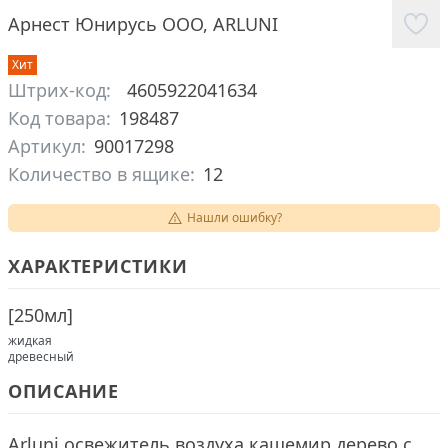
Арнест Юнирусь ООО
,
ARLUNI
Хит
Штрих-код:
4605922041634
Код товара:
198487
Артикул:
90017298
Количество в ящике:
12
Нашли ошибку?
ХАРАКТЕРИСТИКИ
[
250мл
]
жидкая
древесный
ОПИСАНИЕ
Arluni освежитель воздуха кашемир дерево с