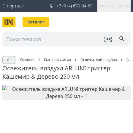
О портале
+7 (914) 670-04-89
Заказать звонок
Каталог
Главная
Бытовая химия
Освежители воздуха
Аэр
Освежитель воздуха ARLUNI триггер
Кашемир & Дерево 250 мл