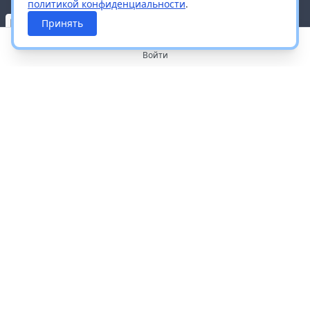
политикой конфиденциальности
.
Принять
Войти
О портале
Работа с платформой
Производителям и дистрибьюторам
Продвижение ваших брендов
Публичная оферта
Согласие на обработку персональных данных
Доставка и оплата