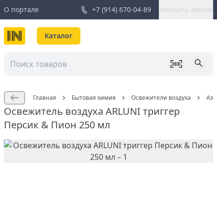
О портале
+7 (914) 670-04-89
Заказать звонок
Каталог
Главная
Бытовая химия
Освежители воздуха
Аэр
Освежитель воздуха ARLUNI триггер
Персик & Пион 250 мл