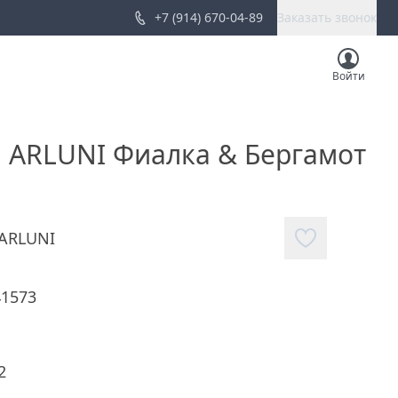
+7 (914) 670-04-89
Заказать звонок
Войти
а ARLUNI Фиалка & Бергамот
ARLUNI
41573
2