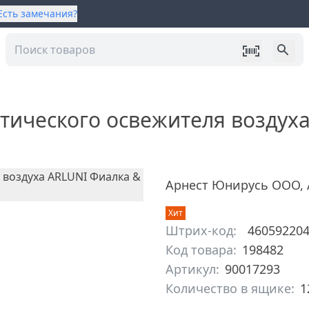
Есть замечания?
тического освежителя воздух
Арнест Юнирусь ООО
,
Хит
Штрих-код:
46059220
Код товара:
198482
Артикул:
90017293
Количество в ящике:
1