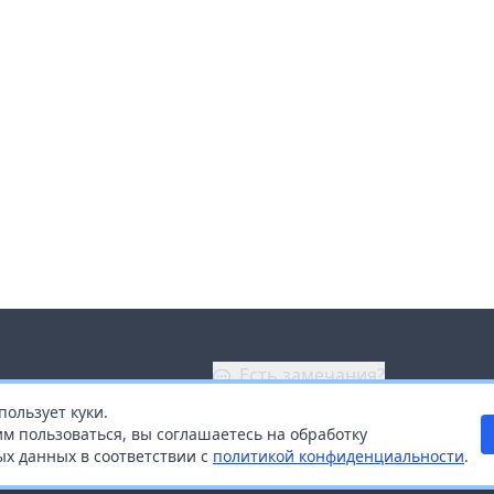
Есть замечания?
пользует куки.
ой
+7 (914) 670-04-89
м пользоваться, вы соглашаетесь на обработку
х данных в соответствии с
политикой конфиденциальности
.
дистрибьюторам
Заказать звонок