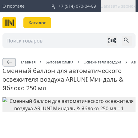
О портале
+7 (914) 670-04-89
Заказать звонок
Каталог
Главная
Бытовая химия
Освежители воздуха
Авт
Сменный баллон для автоматического
освежителя воздуха ARLUNI Миндаль &
Яблоко 250 мл