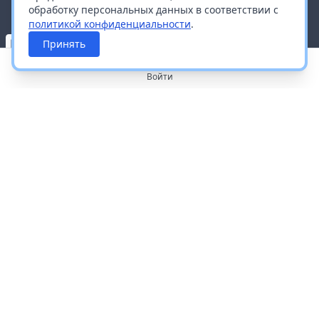
обработку персональных данных в соответствии с
политикой конфиденциальности
.
Принять
Войти
О портале
Работа с платформой
Производителям и дистрибьюторам
Продвижение ваших брендов
Публичная оферта
Согласие на обработку персональных данных
Доставка и оплата