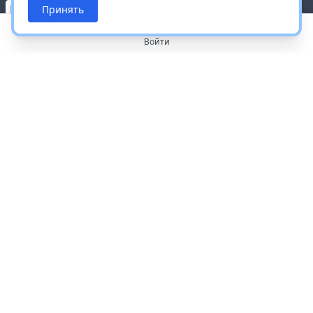
Принять
Войти
О портале
Работа с платформой
Производителям и дистрибьюторам
Продвижение ваших брендов
Публичная оферта
Согласие на обработку персональных данных
Доставка и оплата
Контакты