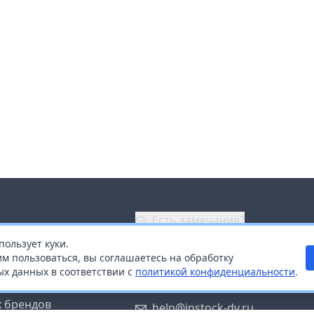
Есть замечания?
пользует куки.
ой
+7 (914) 670-04-89
м пользоваться, вы соглашаетесь на обработку
х данных в соответствии с
политикой конфиденциальности
.
дистрибьюторам
Заказать звонок
 брендов
help@instock-dv.ru