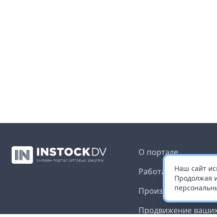
О портале
Наш сайт ис
Работа с платформ
Продолжая и
персональны
Производителям и 
Продвижение ваших