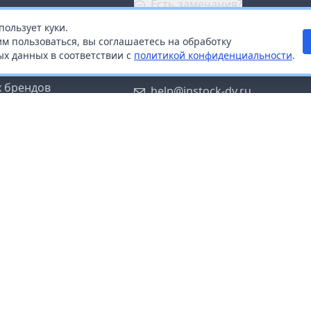
Есть замечания?
пользует куки.
ой
+7 (914) 670-04-89
м пользоваться, вы соглашаетесь на обработку
х данных в соответствии с
политикой конфиденциальности
.
дистрибьюторам
Заказать звонок
 брендов
help@instock-dv.ru
тку персональных