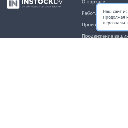
О портале
Наш сайт ис
Работа с платформ
Продолжая и
персональны
Производителям и 
Продвижение ваших
Публичная оферта
Согласие на обрабо
данных
Доставка и оплата
Контакты
Карта сайта
©
2026
InStock