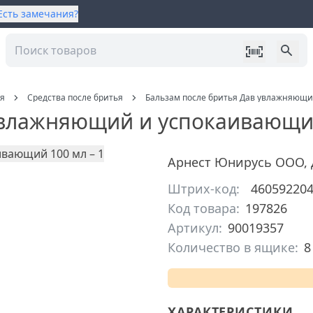
Есть замечания?
ия
Средства после бритья
Бальзам после бритья Дав увлажняющи
увлажняющий и успокаивающи
Арнест Юнирусь ООО
,
Штрих-код:
46059220
Код товара:
197826
Артикул:
90019357
Количество в ящике:
8
ХАРАКТЕРИСТИКИ