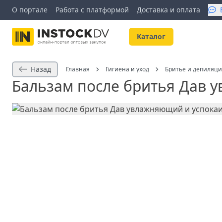
О портале
Работа с платформой
Доставка и оплата
Kаталог
Назад
Главная
Гигиена и уход
Бритье и депиляц
Бальзам после бритья Дав 