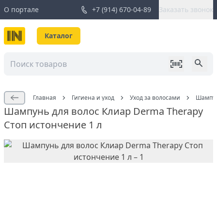
О портале
+7 (914) 670-04-89
Заказать звонок
Каталог
Главная
Гигиена и уход
Уход за волосами
Шампун
Шампунь для волос Клиар Derma Therapy
Стоп истончение 1 л