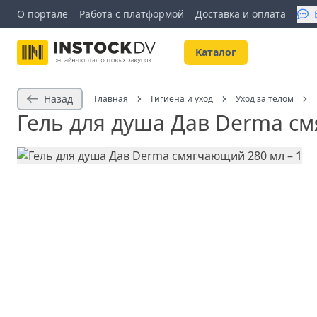
О портале
Работа с платформой
Доставка и оплата
Kаталог
Назад
Главная
Гигиена и уход
Уход за телом
Гель для душа Дав Derma с