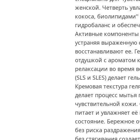
женской. Четверть ув
кокоса, биолипидами''
гидробаланс и обеспе
Активные компоненты к
устраняя выраженную с
восстанавливают ее. Г
отдушкой с ароматом к
релаксации во время в
(SLS и SLES) делает ге
Кремовая текстура гел
делает процесс мытья 
чувствительной кожи. 
питает и увлажняет её
состояние. Бережное 
без риска раздражения
без стягивания создае