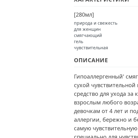
[
280мл
]
природа и свежесть
для женщин
смягчающий
гель
чувствительная
ОПИСАНИЕ
Гипоаллергенный' смя
сухой чувствительной 
средство для ухода за
взрослым любого возра
девочкам от 4 лет и п
аллергии, бережно и б
самую чувствительную 
специально для чувств