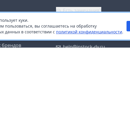
Есть замечания?
пользует куки.
ой
+7 (914) 670-04-89
м пользоваться, вы соглашаетесь на обработку
х данных в соответствии с
политикой конфиденциальности
.
дистрибьюторам
Заказать звонок
 брендов
help@instock-dv.ru
тку персональных