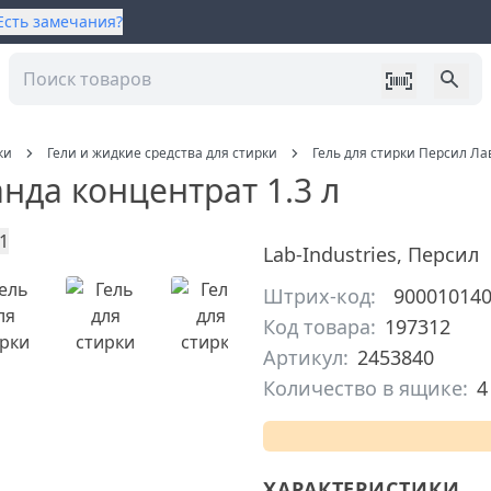
Есть замечания?
ки
Гели и жидкие средства для стирки
Гель для стирки Персил Ла
нда концентрат 1.3 л
Lab-Industries
,
Персил
Штрих-код:
90001014
Код товара:
197312
Артикул:
2453840
Количество в ящике:
4
ХАРАКТЕРИСТИКИ