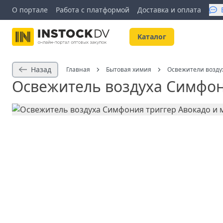
О портале
Работа с платформой
Доставка и оплата
Kаталог
Назад
Главная
Бытовая химия
Освежители возду
Освежитель воздуха Симфони