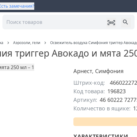
Есть замечания?
ха
Аэрозоли, гели
Освежитель воздуха Симфония триггер Авокадо
я триггер Авокадо и мята 25
Арнест
,
Симфония
Штрих-код:
46602227
Код товара:
196823
Артикул:
46 60222 7277
Количество в ящике:
1
ХАРАКТЕРИСТИКИ