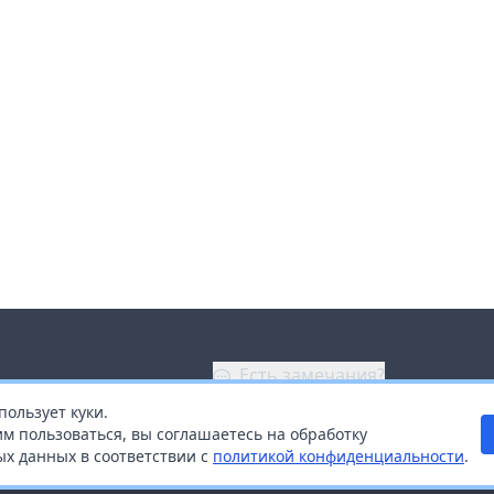
Есть замечания?
пользует куки.
ой
+7 (914) 670-04-89
м пользоваться, вы соглашаетесь на обработку
х данных в соответствии с
политикой конфиденциальности
.
дистрибьюторам
Заказать звонок