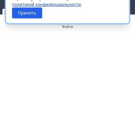
политикой конфиденциальности
.
Принять
Войти
О портале
Работа с платформой
Производителям и дистрибьюторам
Продвижение ваших брендов
Публичная оферта
Согласие на обработку персональных данных
Доставка и оплата