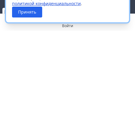
политикой конфиденциальности
.
Принять
Войти
О портале
Работа с платформой
Производителям и дистрибьюторам
Продвижение ваших брендов
Публичная оферта
Согласие на обработку персональных данных
Доставка и оплата