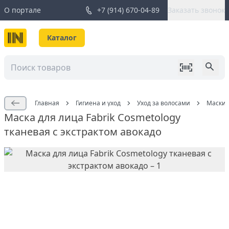
О портале
+7 (914) 670-04-89
Заказать звонок
Каталог
Главная
Гигиена и уход
Уход за волосами
Маски 
Маска для лица Fabrik Cosmetology
тканевая с экстрактом авокадо