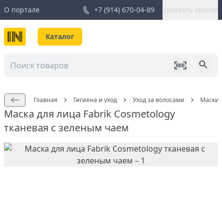
О портале
+7 (914) 670-04-89
Заказать звонок
Каталог
Главная
Гигиена и уход
Уход за волосами
Маски 
Маска для лица Fabrik Cosmetology
тканевая с зеленым чаем