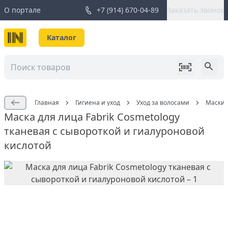
О портале
+7 (914) 670-04-89
Заказать звонок
Каталог
Главная
Гигиена и уход
Уход за волосами
Маски 
Маска для лица Fabrik Cosmetology
тканевая с сывороткой и гиалуроновой
кислотой