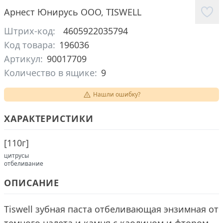
Арнест Юнирусь ООО
,
TISWELL
Штрих-код:
4605922035794
Код товара:
196036
Артикул:
90017709
Количество в ящике:
9
Нашли ошибку?
ХАРАКТЕРИСТИКИ
[
110г
]
цитрусы
отбеливание
ОПИСАНИЕ
Tiswell зубная паста отбеливающая энзимная от