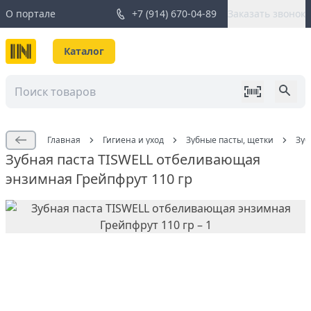
О портале
+7 (914) 670-04-89
Заказать звонок
Каталог
Главная
Гигиена и уход
Зубные пасты, щетки
Зуб
Зубная паста TISWELL отбеливающая
энзимная Грейпфрут 110 гр