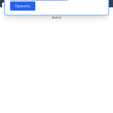
Принять
Войти
О портале
Работа с платформой
Производителям и дистрибьюторам
Продвижение ваших брендов
Публичная оферта
Согласие на обработку персональных данных
Доставка и оплата
Контакты