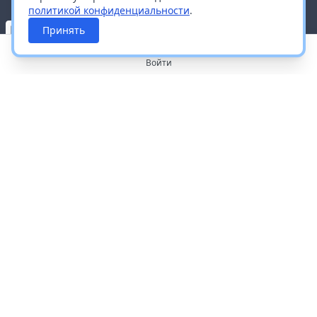
политикой конфиденциальности
.
Принять
Войти
О портале
Работа с платформой
Производителям и дистрибьюторам
Продвижение ваших брендов
Публичная оферта
Согласие на обработку персональных данных
Доставка и оплата