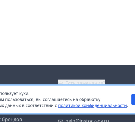
Есть замечания?
пользует куки.
ой
+7 (914) 670-04-89
м пользоваться, вы соглашаетесь на обработку
х данных в соответствии с
политикой конфиденциальности
.
дистрибьюторам
Заказать звонок
 брендов
help@instock-dv.ru