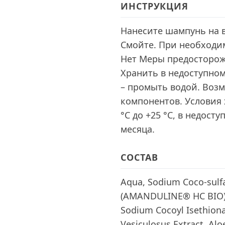
ИНСТРУКЦИЯ
Нанесите шампунь на 
Смойте. При необходи
Нет Меры предосторож
Хранить в недоступном
– промыть водой. Воз
компонентов. Условия 
°С до +25 °С, в недост
месяца.
СОСТАВ
Aqua, Sodium Сoco-sulf
(AMANDULINE® HC BIO),
Sodium Cocoyl Isethiona
Vesiculosus Extract, Alo