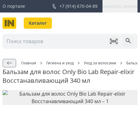
О портале
+7 (914) 670-04-89
Заказать звонок
Каталог
Главная
Гигиена и уход
Уход за волосами
Бальза
Бальзам для волос Only Bio Lab Repair-elixir
Восстанавливающий 340 мл