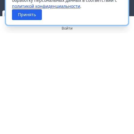
обработку персональных данных в соответствии с
политикой конфиденциальности
.
Принять
Войти
О портале
Работа с платформой
Производителям и дистрибьюторам
Продвижение ваших брендов
Публичная оферта
Согласие на обработку персональных данных
Доставка и оплата