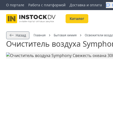
О портале
Работа с платформой
Доставка и оплата
Kаталог
Назад
Главная
Бытовая химия
Освежители возду
Очиститель воздуха Symphon