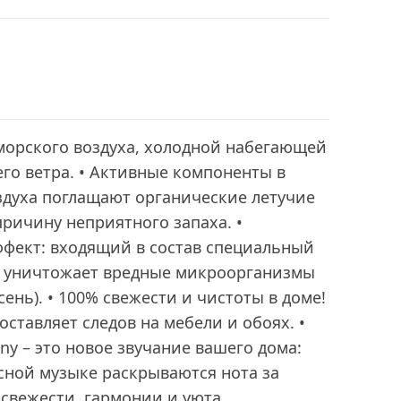
морского воздуха, холодной набегающей
его ветра. • Активные компоненты в
здуха поглащают органические летучие
причину неприятного запаха. •
фект: входящий в состав специальный
 уничтожает вредные микроорганизмы
сень). • 100% свежести и чистоты в доме!
оставляет следов на мебели и обоях. •
ny – это новое звучание вашего дома:
сной музыке раскрываются нота за
 свежести, гармонии и уюта.