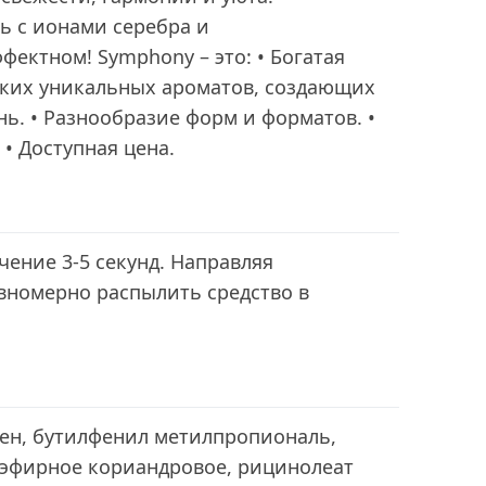
ь с ионами серебра и
ектном! Symphony – это: • Богатая
гких уникальных ароматов, создающих
ь. • Разнообразие форм и форматов. •
 • Доступная цена.
чение 3-5 секунд. Направляя
вномерно распылить средство в
нен, бутилфенил метилпропиональ,
 эфирное кориандровое, рицинолеат