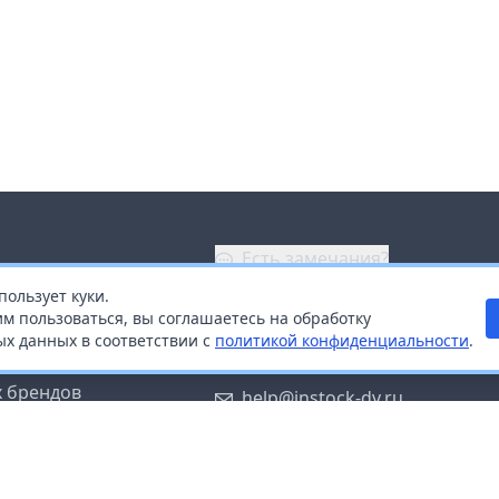
Есть замечания?
пользует куки.
ой
+7 (914) 670-04-89
м пользоваться, вы соглашаетесь на обработку
х данных в соответствии с
политикой конфиденциальности
.
дистрибьюторам
Заказать звонок
 брендов
help@instock-dv.ru
тку персональных