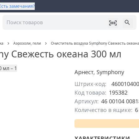
Есть замечания?
ха
Аэрозоли, гели
Очиститель воздуха Symphony Свежесть океана
y Свежесть океана 300 мл
Арнест
,
Symphony
Штрих-код:
46001040
Код товара:
195382
Артикул:
46 00104 0081
Количество в ящике:
6
ХАРАКТЕРИСТИКИ