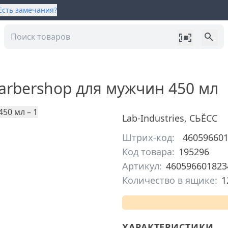
Есть замечания?
arbershop для мужчин 450 мл
Lab-Industries
,
СЬĔСС
Штрих-код:
46059660
Код товара:
195296
Артикул:
460596601823
Количество в ящике:
1
ХАРАКТЕРИСТИКИ