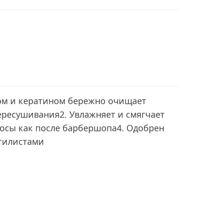
лом и кератином бережно очищает
ересушивания2. Увлажняет и смягчает
лосы как после барбершопа4. Одобрен
тилистами