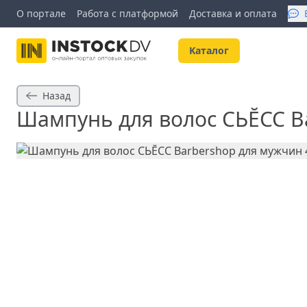
О портале
Работа с платформой
Доставка и оплата
Kаталог
Назад
Шампунь для волос СЬĔСС B