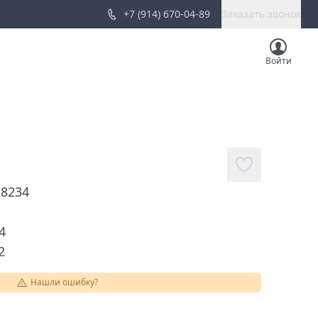
+7 (914) 670-04-89
Заказать звонок
Войти
18234
4
2
Нашли ошибку?