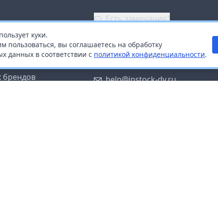
Есть замечания?
пользует куки.
ой
+7 (914) 670-04-89
м пользоваться, вы соглашаетесь на обработку
х данных в соответствии с
политикой конфиденциальности
.
дистрибьюторам
Заказать звонок
 брендов
help@instock-dv.ru
тку персональных