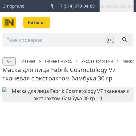
О портале
+7 (914) 670-04-89
Заказать звонок
Каталог
Главная
Гигиена и уход
Уход за волосами
Маски 
Маска для лица Fabrik Cosmetology V7
тканевая с экстрактом бамбука 30 гр