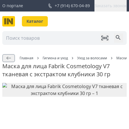
О портале
+7 (914) 670-04-89
Заказать звонок
Каталог
Главная
Гигиена и уход
Уход за волосами
Маски 
Маска для лица Fabrik Cosmetology V7
тканевая с экстрактом клубники 30 гр