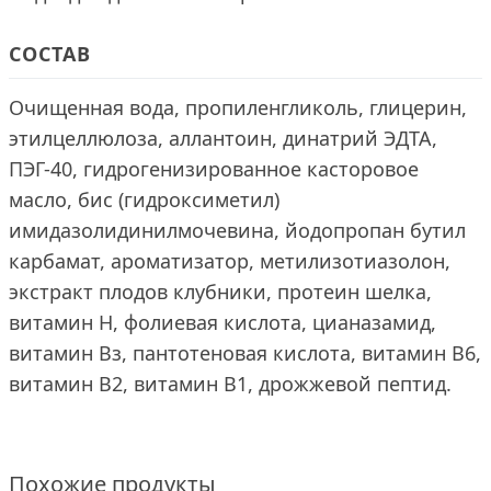
СОСТАВ
Очищенная вода, пропиленгликоль, глицерин,
этилцеллюлоза, аллантоин, динатрий ЭДТА,
ПЭГ-40, гидрогенизированное касторовое
масло, бис (гидроксиметил)
имидазолидинилмочевина, йодопропан бутил
карбамат, ароматизатор, метилизотиазолон,
экстракт плодов клубники, протеин шелка,
витамин Н, фолиевая кислота, цианазамид,
витамин Вз, пантотеновая кислота, витамин В6,
витамин В2, витамин В1, дрожжевой пептид.
Похожие продукты