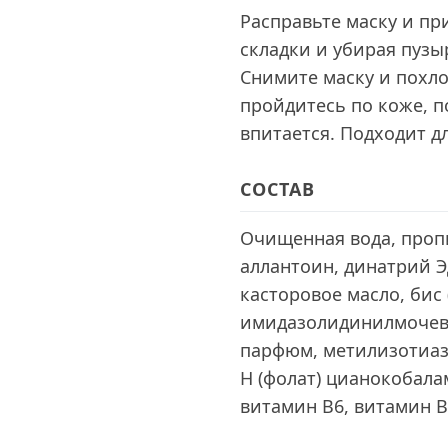
Расправьте маску и пр
складки и убирая пузыр
Снимите маску и пох
пройдитесь по коже, п
впитается. Подходит д
СОСТАВ
Очищенная вода, пропи
аллантоин, динатрий Э
касторовое масло, бис
имидазолидинилмочеви
парфюм, метилизотиазо
Н (фолат) цианокобала
витамин В6, витамин В