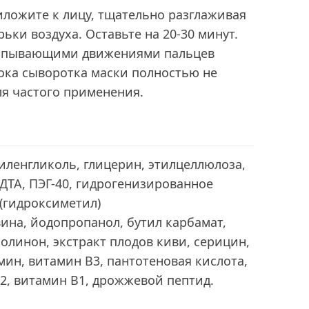
иложите к лицу, тщательно разглаживая
ьки воздуха. Оставьте на 20-30 минут.
лопывающими движениями пальцев
ока сыворотка маски полностью не
ля частого применения.
ленгликоль, глицерин, этилцеллюлоза,
ДТА, ПЭГ-40, гидрогенизированное
 (гидроксиметил)
на, йодопропанол, бутил карбамат,
линон, экстракт плодов киви, серицин,
мин, витамин В3, пантотеновая кислота,
2, витамин В1, дрожжевой пептид.