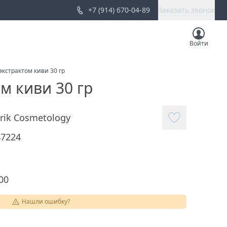
+7 (914) 670-04-89
Заказать звонок
Войти
экстрактом киви 30 гр
м киви 30 гр
rik Cosmetology
47224
00
Нашли ошибку?