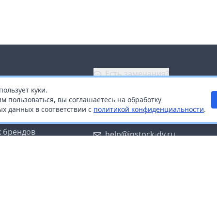
Есть замечания?
пользует куки.
ой
+7 (914) 670-04-89
м пользоваться, вы соглашаетесь на обработку
х данных в соответствии с
политикой конфиденциальности
.
дистрибьюторам
Заказать звонок
 брендов
help@instock-dv.ru
тку персональных