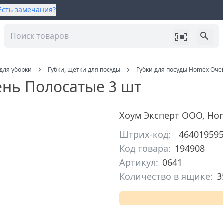
Есть замечания?
для уборки
Губки, щетки для посуды
Губки для посуды Homex Оче
ень Полосатые 3 шт
Хоум Эксперт ООО
,
Ho
Штрих-код:
46401959
Код товара:
194908
Артикул:
0641
Количество в ящике:
3