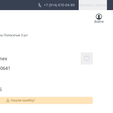
+7 (914) 670-04-89
Заказать звонок
Войти
нь Полосатые 3 шт
mex
50641
5
Нашли ошибку?