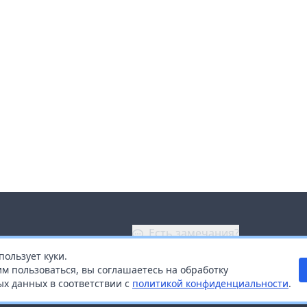
Есть замечания?
пользует куки.
ой
+7 (914) 670-04-89
м пользоваться, вы соглашаетесь на обработку
х данных в соответствии с
политикой конфиденциальности
.
дистрибьюторам
Заказать звонок