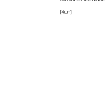
[
4шт
]