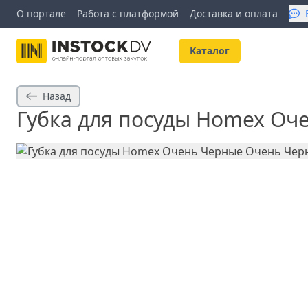
О портале
Работа с платформой
Доставка и оплата
Kаталог
Назад
Губка для посуды Homex Оч