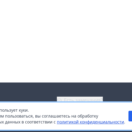
Есть замечания?
пользует куки.
ой
+7 (914) 670-04-89
м пользоваться, вы соглашаетесь на обработку
х данных в соответствии с
политикой конфиденциальности
.
дистрибьюторам
Заказать звонок