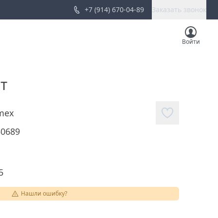
+7 (914) 670-04-89
Заказать звонок
Войти
т
mex
50689
5
Нашли ошибку?