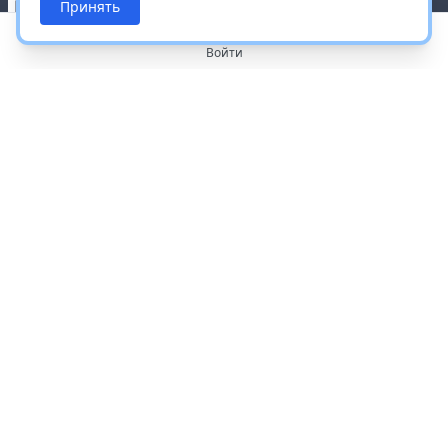
Принять
Войти
О портале
Работа с платформой
Производителям и дистрибьюторам
Продвижение ваших брендов
Публичная оферта
Согласие на обработку персональных данных
Доставка и оплата
Контакты