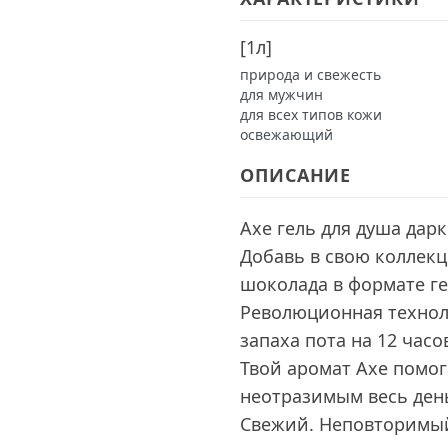
[
1л
]
природа и свежесть
для мужчин
для всех типов кожи
освежающий
ОПИСАНИЕ
Axe гель для душа дар
Добавь в свою коллекц
шоколада в формате гел
Революционная техноло
запаха пота на 12 часо
Твой аромат Axe помог
неотразимым весь ден
Свежий. Неповторимый