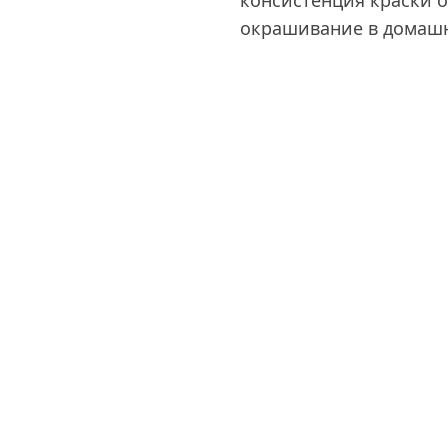
консистенция краски о
окрашивание в домашн