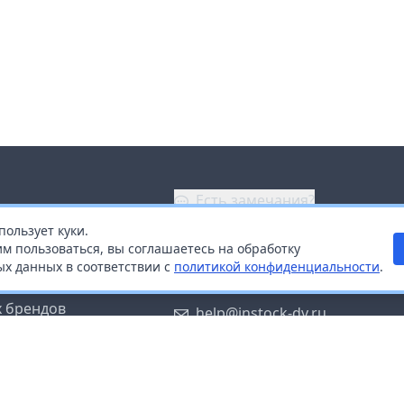
Есть замечания?
пользует куки.
ой
+7 (914) 670-04-89
м пользоваться, вы соглашаетесь на обработку
х данных в соответствии с
политикой конфиденциальности
.
дистрибьюторам
Заказать звонок
 брендов
help@instock-dv.ru
тку персональных