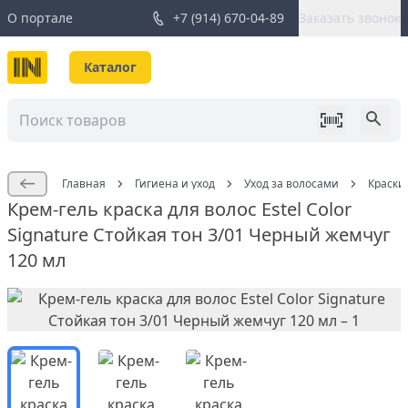
О портале
+7 (914) 670-04-89
Заказать звонок
Каталог
Главная
Гигиена и уход
Уход за волосами
Краски
Крем-гель краска для волос Estel Color
Signature Стойкая тон 3/01 Черный жемчуг
120 мл