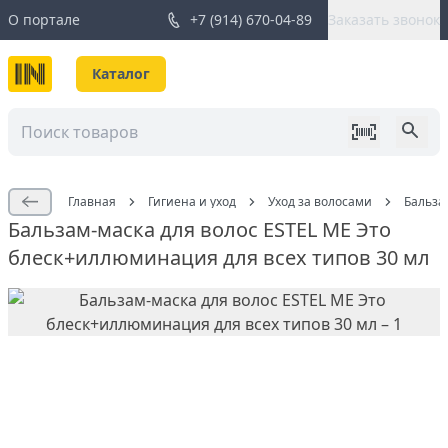
О портале
+7 (914) 670-04-89
Заказать звонок
Каталог
Главная
Гигиена и уход
Уход за волосами
Бальза
Бальзам-маска для волос ESTEL ME Это
блеск+иллюминация для всех типов 30 мл