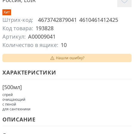
Россия
,
LUIR
Хит
Штрих-код:
4673742879041
4610461412425
Код товара:
193828
Артикул:
А00009041
Количество в ящике:
10
Нашли ошибку?
ХАРАКТЕРИСТИКИ
[
500мл
]
спрей
очищающий
c пеной
для сантехники
ОПИСАНИЕ