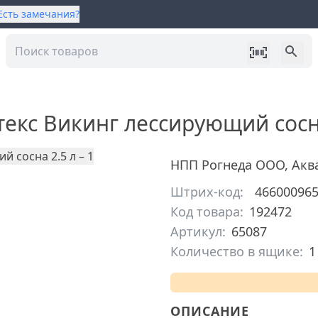
Есть замечания?
текс Викинг лессирующий сосн
НПП Рогнеда ООО
,
Акв
Штрих-код:
46600096
Код товара:
192472
Артикул:
65087
Количество в ящике:
1
ОПИСАНИЕ