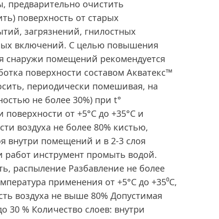
, предварительно очистить
ть) поверхность от старых
тий, загрязнений, гнилостных
ных включений. С целью повышения
я снаружи помещений рекомендуется
ботка поверхности составом Акватекс™
осить, периодически помешивая, на
ностью не более 30%) при t°
 поверхности от +5°С до +35°С и
ти воздуха не более 80% кистью,
оя внутри помещений и в 2-3 слоя
и работ инструмент промыть водой.
ть, распыление Разбавление не более
емпература применения от +5°С до +35⁰С,
сть воздуха не выше 80% Допустимая
о 30 % Количество слоев: внутри