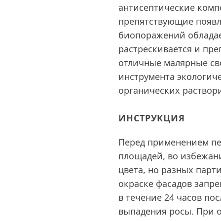
антисептические комп
препятствующие появ
биопоражений обладае
растрескивается и пр
отличные малярные сво
инструмента экологиче
органических раствор
ИНСТРУКЦИЯ
Перед применением пе
площадей, во избежани
цвета, но разных парт
окраске фасадов запре
в течение 24 часов по
выпадения росы. При 