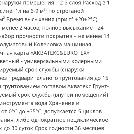
снаружи помещения – 2-3 слоя Расход в 1
ине: 1л на 6-9 м²; по строганой
 м² Время высыхания (при t° +20±2°C)
 менее 2 часов; полное высыхание - 24
абор прочности покрытия – не менее 14
полуматовый Колеровка машинная
очная карта «AКВАТЕКС&EUROTEX»
цветный - универсальными колерными
зируемый срок службы (снаружи
без предварительного грунтования до 15
 грунтованием составом Акватекс Грунт-
уемый срок службы (внутри помещений)
инструмента вода Хранение и
от 0°С до +35°С; допускается 5 циклов
ания, либо однократное нециклическое
 до 30 суток Срок годности 36 месяцев