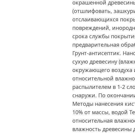
окрашенной древесины
(отшлифовать, зашкури
отслаивающихся покры
повреждений, инород
срока службы покрыти
предварительная обра
Грунт-антисептик. Нан
сухую древесину (влаж
окружающего воздуха и
относительной влажнос
распылителем в 1-2 сл
снаружи. По окончани
Методы нанесения кис
10% от массы, водой Т
относительная влажно
влажность древесины д