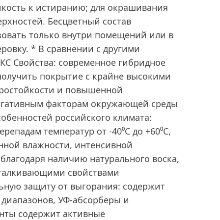
кость к истиранию; для окрашивания
рхностей. Бесцветный состав
зовать только внутри помещений или в
еровку. * В сравнении с другими
КС Свойства: современное гибридное
получить покрытие с крайне высокими
еростойкости и повышенной
егативным факторам окружающей среды
собенностей российского климата:
репадам температур от -40⁰С до +60⁰С,
ной влажности, интенсивной
благодаря наличию натурального воска,
тталкивающими свойствами
ьную защиту от выгорания: содержит
 диапазонов, УФ-абсорберы и
нты содержит активные