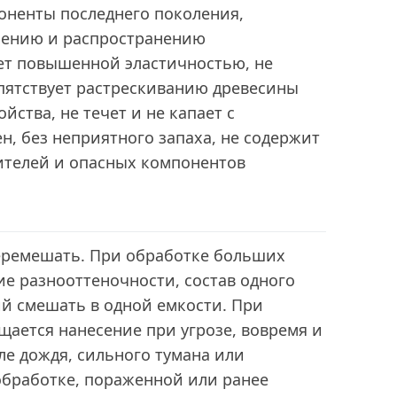
оненты последнего поколения,
лению и распространению
т повышенной эластичностью, не
епятствует растрескиванию древесины
йства, не течет и не капает с
н, без неприятного запаха, не содержит
ителей и опасных компонентов
ремешать. При обработке больших
е разнооттеночности, состав одного
ий смешать в одной емкости. При
щается нанесение при угрозе, вовремя и
сле дождя, сильного тумана или
обработке, пораженной или ранее