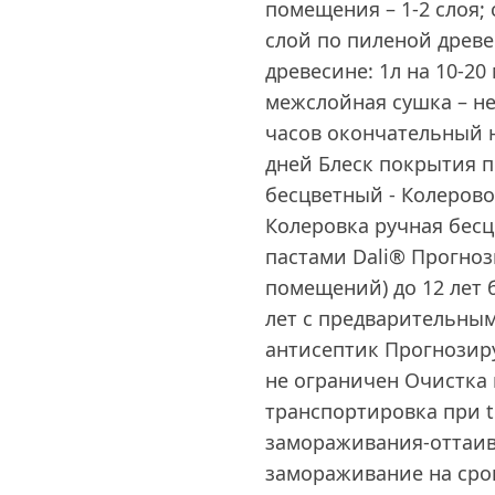
помещения – 1-2 слоя; 
слой по пиленой древес
древесине: 1л на 10-20
межслойная сушка – не
часов окончательный н
дней Блеск покрытия 
бесцветный - Колеров
Колеровка ручная бес
пастами Dali® Прогно
помещений) до 12 лет 
лет с предварительным
антисептик Прогнозир
не ограничен Очистка 
транспортировка при t 
замораживания-оттаив
замораживание на срок