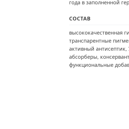
года в заполненной ге
СОСТАВ
высококачественная ги
транспарентные пигмен
активный антисептик, 
абсорберы, консерван
функциональные доба