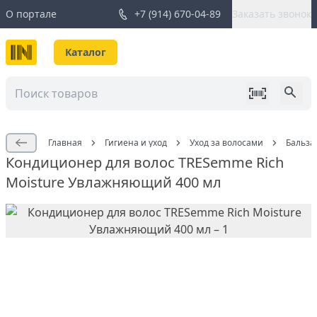
О портале
+7 (914) 670-04-89
Заказать звонок
Каталог
Главная
Гигиена и уход
Уход за волосами
Бальза
Кондиционер для волос TRESemme Rich
Moisture Увлажняющий 400 мл