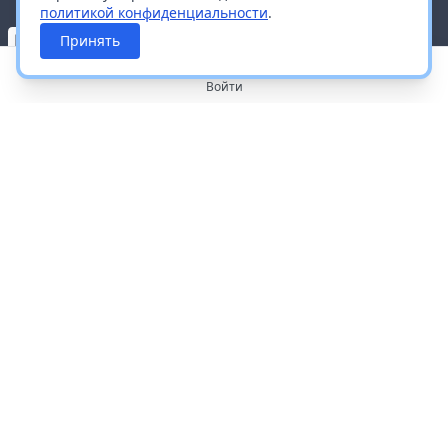
политикой конфиденциальности
.
Принять
Войти
О портале
Работа с платформой
Производителям и дистрибьюторам
Продвижение ваших брендов
Публичная оферта
Согласие на обработку персональных данных
Доставка и оплата