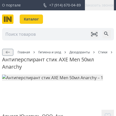
О портале
+7 (914) 670-04-89
Заказать звонок
Каталог
Главная
Гигиена и уход
Дезодоранты
Стики
Антиперспирант стик AXE Men 50мл
Аnarchy