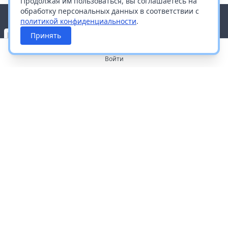
Продолжая им пользоваться, вы соглашаетесь на
обработку персональных данных в соответствии с
политикой конфиденциальности
.
Принять
Войти
О портале
Работа с платформой
Производителям и дистрибьюторам
Продвижение ваших брендов
Публичная оферта
Согласие на обработку персональных данных
Доставка и оплата