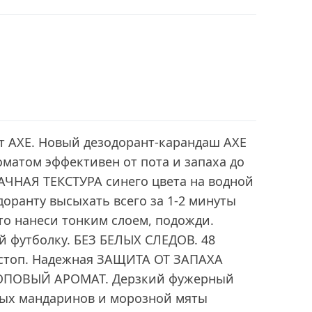
т AXE. Новый дезодорант-карандаш AXE
роматом эффективен от пота и запаха до
АЧНАЯ ТЕКСТУРА синего цвета на водной
доранту высыхать всего за 1-2 минуты
то нанеси тонким слоем, подожди.
ай футболку. БЕЗ БЕЛЫХ СЛЕДОВ. 48
стоп. Надежная ЗАЩИТА ОТ ЗАПАХА
ТОПОВЫЙ АРОМАТ. Дерзкий фужерный
ных мандаринов и морозной мяты